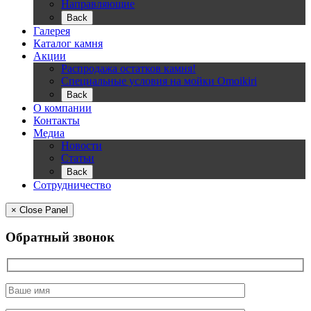
Направляющие
Back
Галерея
Каталог камня
Акции
Распродажа остатков камня!
Специальные условия на мойки Omoikiri
Back
О компании
Контакты
Медиа
Новости
Статьи
Back
Сотрудничество
× Close Panel
Обратный звонок