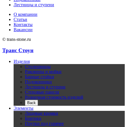
Лестницы и ступени
О компании
Статьи
Контакты
Вакансии
© trans-stone.ru
Транс Стоун
Изделия
Столешницы
Раковины и мойки
Барные стойки
Подоконники
Лестницы и ступени
Стеновые панели
Розничная стоимость изделий
Back
Элементы
Лицевые кромки
Бортики
Прутки под горячее