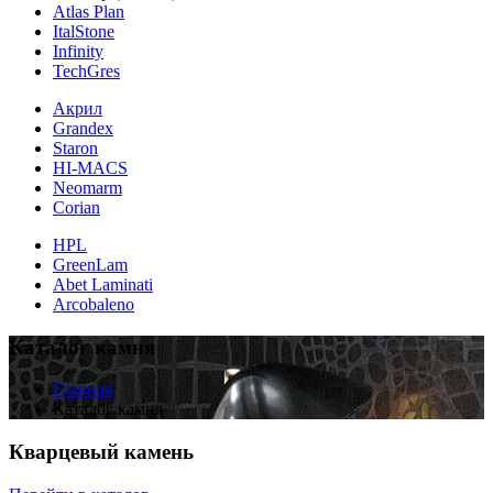
Atlas Plan
ItalStone
Infinity
TechGres
Акрил
Grandex
Staron
HI-MACS
Neomarm
Corian
HPL
GreenLam
Abet Laminati
Arcobaleno
Каталог камня
Главная
Каталог камня
Кварцевый камень