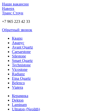
Наши вакансии
Наверх
Транс Стоун
+7 965 223 42 33
Обратный звонок
Кварц
Аварус
Avant Quartz
Caesarstone
Silestone
Smart Quartz
Technistone
Vicostone
Radianz
Etna Quartz
Belenco
Viatera
Керамика
Dekton
Laminam
Ultratop (Neolith)